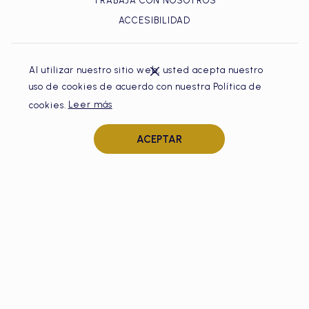
TRABAJA CON NOSOTROS
ACCESIBILIDAD
Al utilizar nuestro sitio web, usted acepta nuestro
uso de cookies de acuerdo con nuestra Política de
cookies.
Leer más
HOTEL ISLA DEL ENCANTO BARÚ
ACEPTAR
Oficina Cartagena | Bocagrande, Av. San Martín. Centro
Comercial NAO Fun & shopping, primer piso, local 17
Cartagena de Indias, Colombia.
RNT: 163585 / 4719 | DIMAR No 060
E-mail:
reservas2@isladelencanto.com.co
Via Whatsapp:
Llamada Gratis
T | Alojamiento:
(57) 321-493-3631
–
(57) 315-427-1409
| Day
Tours:
(57) 310-631-0928
–
(57) 300-816-9666
| Eventos:
(57) 310-
460-5052
–
(57) 314-454-0777
| Servicio nocturno:
(57) 315-