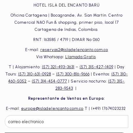
HOTEL ISLA DEL ENCANTO BARÚ
Oficina Cartagena | Bocagrande, Av. San Martín. Centro
Comercial NAO Fun & shopping, primer piso, local 17
Cartagena de Indias, Colombia.
RNT: 163585 / 4719 | DIMAR No 060
E-mail:
reservas2@isladelencanto.com.co
Via Whatsapp:
Llamada Gratis
T | Alojamiento:
(57) 321-493-3631
–
(57) 315-427-1409
| Day
Tours:
(57) 310-631-0928
–
(57) 300-816-9666
| Eventos:
(57) 310-
460-5052
–
(57) 314-454-0777
| Servicio nocturno:
(57) 315-
283-9543
|
Representante de Ventas en Europa:
E-mail:
europe@isladelencanto.com.co
T | (+49) 17674023232