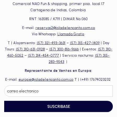
Comercial NAO Fun & shopping, primer piso, local 17
Cartagena de Indias, Colombia.
RNT: 163585 / 4719 | DIMAR No 060
E-mail:
reservas2@isladelencanto.com.co
Via Whatsapp:
Llamada Gratis
T | Alojamiento:
(57) 321-493-3631
–
(57) 315-427-1409
| Day
Tours:
(57) 310-631-0928
–
(57) 300-816-9666
| Eventos:
(57) 310-
460-5052
–
(57) 314-454-0777
| Servicio nocturno:
(57) 315-
Luna De Miel En La Playa
283-9543
|
Los recién casados encuentran en el 
Hotel Isla del 
Representante de Ventas en Europa:
Encanto
 uno de los 
hoteles para luna de miel en 
Cartagena
 más exclusivos. Suites confortables, 
E-mail:
europe@isladelencanto.com.co
T | (+49) 17674023232
gastronomía caribeña y actividades pensadas para 
parejas convierten la estadía en una experiencia 
inolvidable. El entorno natural de la isla ofrece la 
mezcla perfecta de privacidad y romance, ideal para 
comenzar una nueva etapa de vida juntos.
SUSCRIBASE
Ya sea un aniversario, una propuesta de matrimonio o 