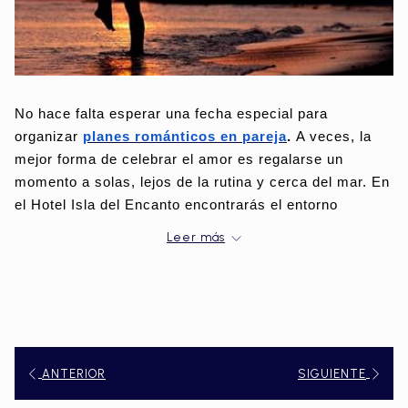
No hace falta esperar una fecha especial para 
organizar 
planes románticos en pareja
. 
A veces, la 
mejor forma de celebrar el amor es regalarse un 
momento a solas, lejos de la rutina y cerca del mar. En 
el Hotel Isla del Encanto encontrarás el entorno 
perfecto para disfrutar de escapadas íntimas y 
Leer más
sorprender a tu pareja con detalles especiales. 
Aniversarios Frente Al Mar
Celebrar un aniversario es una oportunidad para 
ANTERIOR
SIGUIENTE
renovar promesas y revivir emociones. En el 
Hotel Isla 
del Encanto
, puedes organizar una cena privada frente 