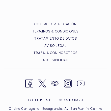
al mar, una habitación decorada con detalles 
románticos o incluso una experiencia de spa en pareja. 
Todo en un ambiente que convierte este 
plan 
romántico 
en un recuerdo inolvidable.
CONTACTO & UBICACIÓN
Propuestas De Matrimonio
TERMINOS & CONDICIONES
Dar el “sí” merece un escenario que esté a la altura del 
TRATAMIENTO DE DATOS
momento. Con playas tranquilas, atardeceres dorados 
AVISO LEGAL
y espacios íntimos. Si buscas un 
hotel romántico en 
Cartagena, Hotel Isla del Encanto 
es ideal para una 
TRABAJA CON NOSOTROS
pedida de mano, aquí puedes personalizar tu propuesta 
ACCESIBILIDAD
única.
HOTEL ISLA DEL ENCANTO BARÚ
Oficina Cartagena | Bocagrande, Av. San Martín. Centro