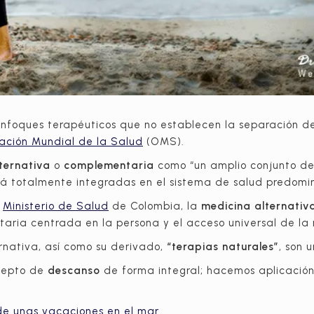
enfoques terapéuticos que no establecen la separación de
ación Mundial de la Salud
(OMS).
ternativa
o
complementaria
como “un amplio conjunto de
tá totalmente integradas en el sistema de salud predomi
l
Ministerio de Salud
de Colombia, la
medicina alternativ
itaria centrada en la persona y el acceso universal de la 
ernativa, así como su derivado,
“terapias naturales”
, son 
cepto de
descanso
de forma integral; hacemos aplicación
 de unas vacaciones en el mar